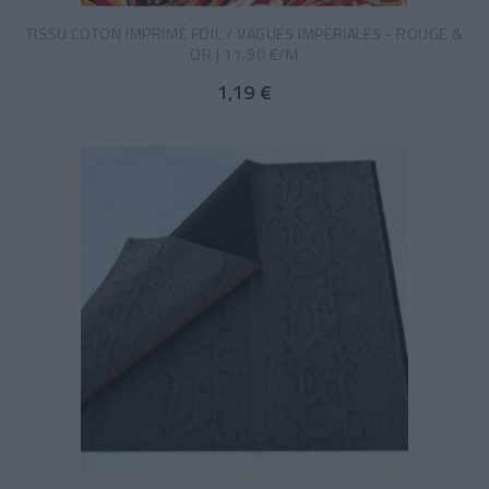
TISSU COTON IMPRIMÉ FOIL / VAGUES IMPÉRIALES - ROUGE &
OR | 11.90 €/M
1,19 €