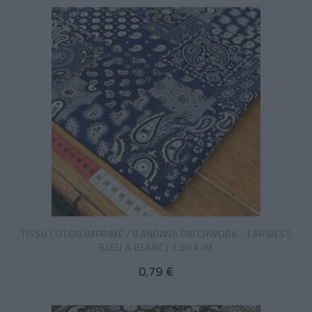
TISSU COTON IMPRIMÉ / BANDANA PATCHWORK - FARWEST
BLEU & BLANC | 7.90 €/M
0,79 €