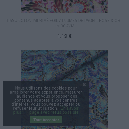
TISSU COTON IMPRIMÉ FOIL / PLUMES DE PAON - ROSE & OR |
11.90 €/M
1,19 €
Nous utilisons des cookies pour
améliorer votre expérience, mesurer
l’audience et vous proposer des
contenus adaptés à vos centres
d’intérêt. Vous pouvez accepter ou
refuser leur utilisation.
“En savoir
plus” → page avec refus possible
Tout Accepter