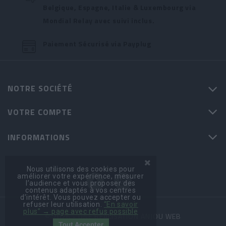
Belgique, Espagne, Italie & Luxembourg via
Mondial Relay avec suivi inclus.
Paiement Sécurisé via Payplug
NOTRE SOCIÉTÉ
VOTRE COMPTE
INFORMATIONS
Nous utilisons des cookies pour
améliorer votre expérience, mesurer
l’audience et vous proposer des
contenus adaptés à vos centres
d’intérêt. Vous pouvez accepter ou
refuser leur utilisation.
“En savoir
plus” → page avec refus possible
© 2026 - UNE RÉALISATION ANJOU WEB
Tout Accepter