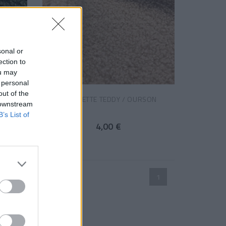
sonal or
ection to
ou may
 personal
out of the
ÈRE
BOUCLETTE TEDDY / OURSON
 downstream
B’s List of
4,00 €
1