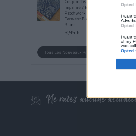
Coupon Tissu Coton
Opted 
Imprimé / Bandana
Patchwork -
I want 
Farwest Bleu &
Advertis
Blanc
Opted 
3,95 €
I want t
of my P
was col
Opted 
Tous Les Nouveaux Produits
Ne ratez aucune actualit