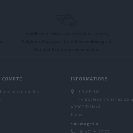
Expédition Locker / Point Relais : France,
us
Belgique, Espagne, Italie & Luxembourg via
Mondial Relay avec suivi inclus.
 COMPTE
INFORMATIONS
tions personnelles
TISSUS LM
44 Boulevard Charles de G
es
49800 Trélazé
France
SAV Magasin
06.47.26.37.77