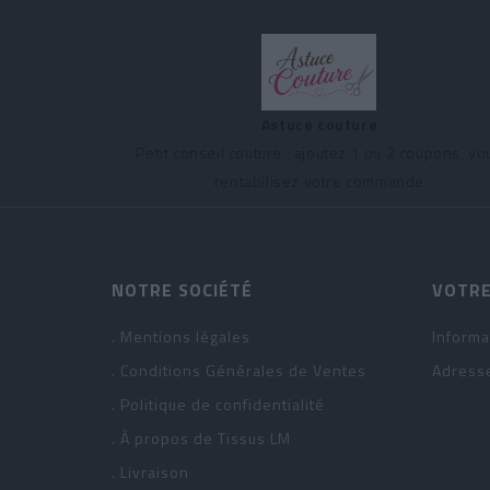
Astuce couture
Petit conseil couture : ajoutez 1 ou 2 coupons, vo
rentabilisez votre commande
NOTRE SOCIÉTÉ
VOTRE
. Mentions légales
Informa
. Conditions Générales de Ventes
Adress
. Politique de confidentialité
. À propos de Tissus LM
. Livraison