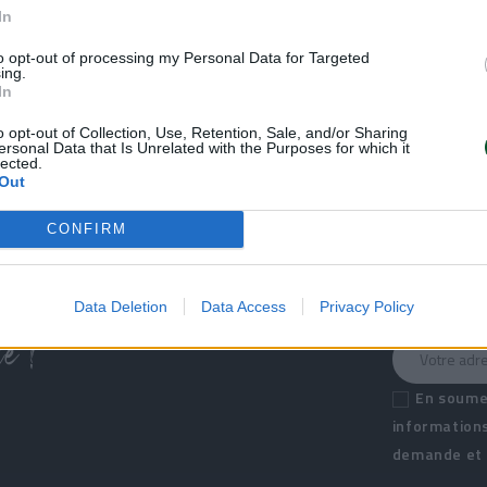
In
to opt-out of processing my Personal Data for Targeted
ing.
In
o opt-out of Collection, Use, Retention, Sale, and/or Sharing
ersonal Data that Is Unrelated with the Purposes for which it
lected.
Out
CONFIRM
Data Deletion
Data Access
Privacy Policy
é !
En soumet
informations
demande et d