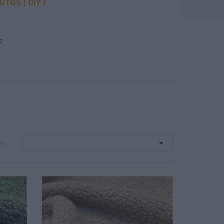
UTOS ( DIY )
e

r :