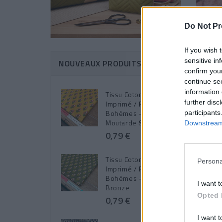
Do Not Pr
If you wish 
sensitive in
NOUVEAUX PRODUITS
confirm you
continue se
information 
Tissu Coton
BOUC
further disc
Imprimé / Fleurs
Bohèmes - Adi
participants
Moutarde & Rose
Downstream 
0,79 €
Tissu Coton
Persona
Imprimé / Fleurs
Affich
Bohèmes - Adi
I want t
Bronze
Opted 
0,79 €
I want t