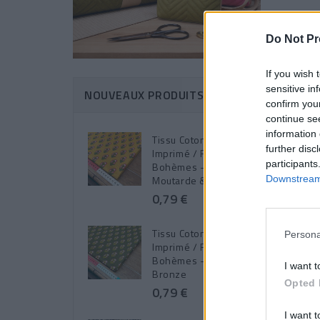
Do Not Pr
If you wish 
sensitive in
NOUVEAUX PRODUITS
confirm you
continue se
information 
Tissu Coton
further disc
Imprimé / Fleurs
participants
Bohèmes - Adi
Moutarde & Rose
Downstream 
0,79 €
Tissu Coton
Persona
Imprimé / Fleurs
Bohèmes - Adi
I want t
Bronze
Opted 
0,79 €
I want t