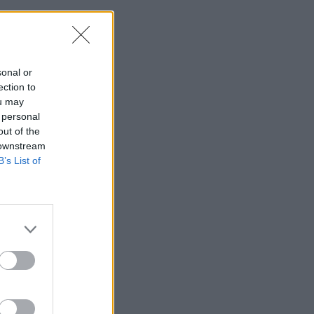
sonal or
ection to
ou may
 personal
out of the
 downstream
B’s List of