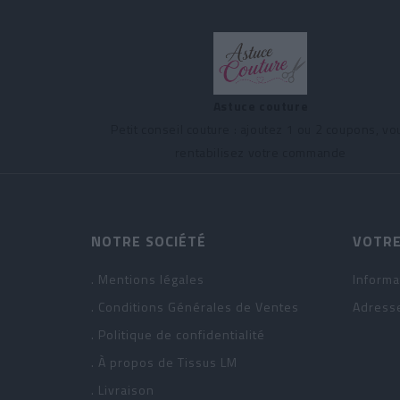
Astuce couture
Petit conseil couture : ajoutez 1 ou 2 coupons, vo
rentabilisez votre commande
NOTRE SOCIÉTÉ
VOTRE
. Mentions légales
Informa
. Conditions Générales de Ventes
Adress
. Politique de confidentialité
. À propos de Tissus LM
. Livraison