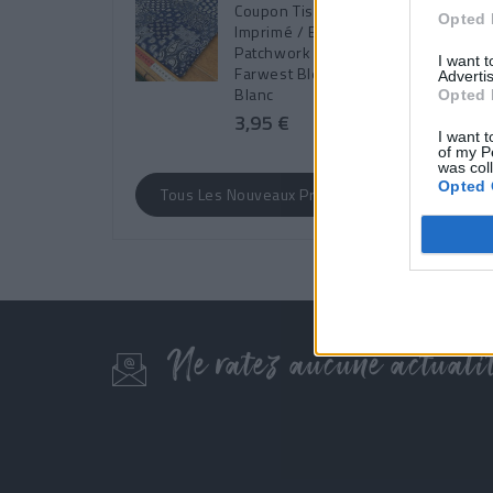
Coupon Tissu Coton
Opted 
Imprimé / Bandana
Patchwork -
I want 
Farwest Bleu &
Advertis
Blanc
Opted 
3,95 €
I want t
of my P
was col
Opted 
Tous Les Nouveaux Produits
Ne ratez aucune actualit