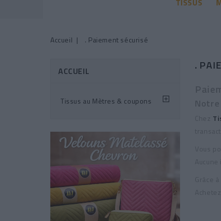
TISSUS
M
Accueil
. Paiement sécurisé
. PA
ACCUEIL
Paiem
Tissus au Mètres & coupons
Notre
Chez
Ti
transac
Vous po
Aucune i
Grâce à
Achetez