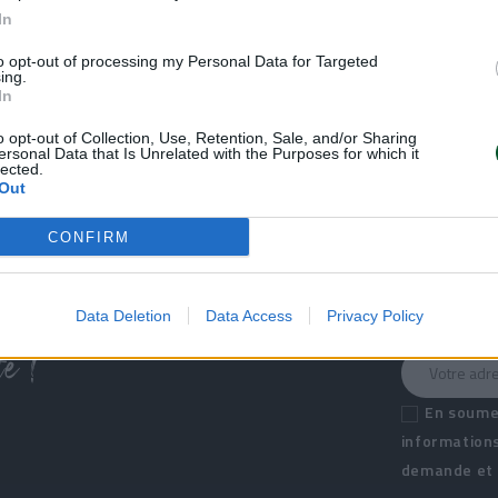
In
to opt-out of processing my Personal Data for Targeted
ing.
In
o opt-out of Collection, Use, Retention, Sale, and/or Sharing
ersonal Data that Is Unrelated with the Purposes for which it
lected.
Out
CONFIRM
Data Deletion
Data Access
Privacy Policy
é !
En soumet
informations
demande et d