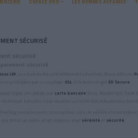
ERCERIE
ESPACE PRO
LES BONNES AFFAIRES
T
IEMENT SÉCURISÉ
ent sécurisé
 paiement sécurisé
ssus LM
, vos paiements sont totalement sécurisés. Nous utilisons
P
tions protégées par un cryptage
SSL
et la technologie
3D Secure
.
uvez régler vos achats par
carte bancaire
(Visa, Mastercard, Carte 
nformation bancaire n'est stockée sur notre site et toutes les donné
 PayPlug, vos paiements sont rapides, sûrs, et validés instantanémen
 vos tissus au mètre et en coupons avec
sérénité
et
sécurité
.