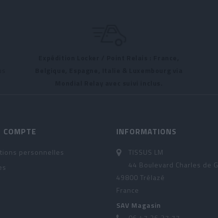
Expédition Locker / Point Relais : France,
us
Belgique, Espagne, Italie & Luxembourg via
Mondial Relay avec suivi inclus.
 COMPTE
INFORMATIONS
tions personnelles
TISSUS LM
44 Boulevard Charles de G
es
49800 Trélazé
France
SAV Magasin
06.47.26.37.77