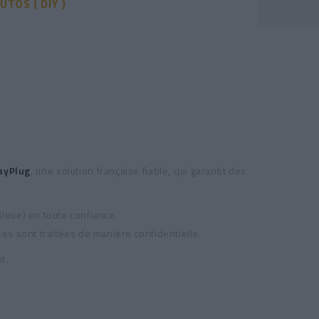
UTOS ( DIY )
ayPlug
, une solution française fiable, qui garantit des
Bleue) en toute confiance.
es sont traitées de manière confidentielle.
t.