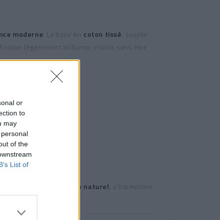
nce moderne
. La base en
coton tissé
, souple
finition légèrement brillante, visible sans être
sonal or
ection to
ou may
 personal
out of the
 downstream
B’s List of
e, réchauffé par le
coton naturel
, s’harmonise