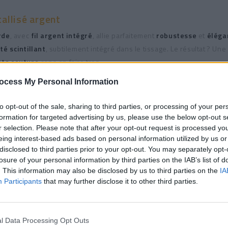
allisé argent
rde
, avec
fil argent intégré
, allie parfaitement
robustesse
et
éléga
té scintillant
, subtilement intégré dans le tissage. Le résultat ? Une 
ets couture
sans en faire trop.
faite pour réaliser :
ocess My Personal Information
nane ou tote bags
to opt-out of the sale, sharing to third parties, or processing of your per
formation for targeted advertising by us, please use the below opt-out s
r selection. Please note that after your opt-out request is processed y
eing interest-based ads based on personal information utilized by us or
disclosed to third parties prior to your opt-out. You may separately opt-
x, etc.
losure of your personal information by third parties on the IAB’s list of
. This information may also be disclosed by us to third parties on the
IA
style sans négliger la tenue
Participants
that may further disclose it to other third parties.
 la machine et reste stable sans vriller. Son coloris
moutarde
intens
, beige, kaki, écru…
l Data Processing Opt Outs