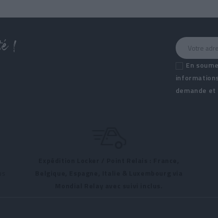
é !
En soumet
informations
demande et d
Expédition Locker / Point Relais : France,
us
Belgique, Espagne, Italie & Luxembourg via
Mondial Relay avec suivi inclus.