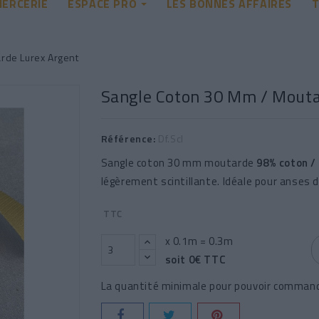
ERCERIE
ESPACE PRO
LES BONNES AFFAIRES
T
rde Lurex Argent
Sangle Coton 30 Mm / Mouta
Référence:
Df.Scl
Sangle coton 30 mm moutarde
98% coton /
légèrement scintillante. Idéale pour anses 
TTC
x 0.1m =
0.3
m
soit
0
€ TTC
La quantité minimale pour pouvoir commande