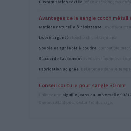
Customisation textile
, déco intérieur, jeux enf
Avantages de la sangle coton métalli
Matière naturelle & résistante
: excellent mai
Liseré argenté
: touche chic et tendance
Souple et agréable à coudre
, compatible mach
S'accorde facilement
avec des imprimés et un
Fabrication soignée
, belle tenue dans le temps
Conseil couture pour sangle 30 mm
Utilisez une
aiguille jeans ou universelle 90/1
thermocollant pour éviter l’effilochage.