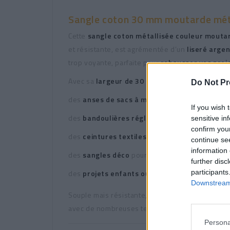
Sangle coton 30 mm moutarde mét
Cette
sangle coton métallisée couleur mouta
et résistante, est agrémentée d’un
liseré argen
trop voyante, parfaite pour
rehausser vos proj
Avec sa
largeur de 30 mm
, cette sangle est par
Do Not Pr
des
anses de sacs à main
, sacs cabas, sacs ba
If you wish 
des
bandoulières réglables
sensitive in
confirm you
des
ceintures textiles
continue se
information 
des
sangles déco
pour coussins, chaises, rideau
further disc
participants
des
projets enfants ou sport
, pour donner du 
Downstream 
Souple mais résistante, elle se coud facilement à
avec de nombreuses teintes – marine, terracotta
Persona