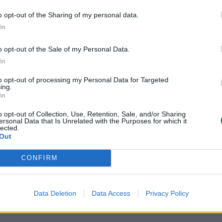
o opt-out of the Sharing of my personal data.
In
o opt-out of the Sale of my Personal Data.
gent)
In
ant
to opt-out of processing my Personal Data for Targeted
ing.
llant
In
o opt-out of Collection, Use, Retention, Sale, and/or Sharing
ersonal Data that Is Unrelated with the Purposes for which it
lected.
Out
CONFIRM
rt
Data Deletion
Data Access
Privacy Policy
essoires