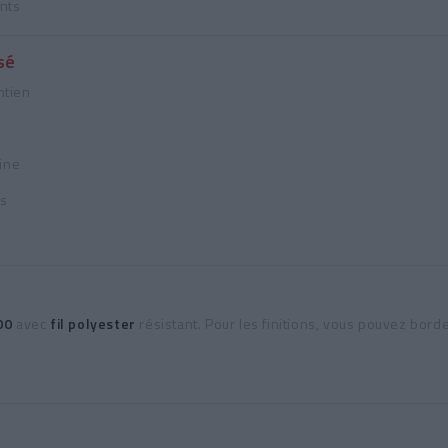
ants
sé
ntien
ine
is
00
avec
fil polyester
résistant. Pour les finitions, vous pouvez bord