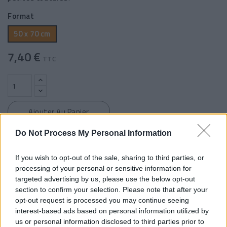
Format
50 x 70 cm
7,40 €
TTC
Ajouter Au Panier
Do Not Process My Personal Information
If you wish to opt-out of the sale, sharing to third parties, or
processing of your personal or sensitive information for
targeted advertising by us, please use the below opt-out
section to confirm your selection. Please note that after your
Astuce couture
opt-out request is processed you may continue seeing
Petit conseil couture : ajoutez 1 ou 2 coupons, vous
interest-based ads based on personal information utilized by
rentabilisez votre commande
us or personal information disclosed to third parties prior to