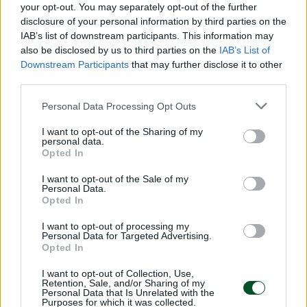
your opt-out. You may separately opt-out of the further
Expédition Locker / Point Relais : France,
disclosure of your personal information by third parties on the
IAB’s list of downstream participants. This information may
Belgique, Espagne, Italie & Luxembourg via Mondial
also be disclosed by us to third parties on the
IAB’s List of
Downstream Participants
that may further disclose it to other
Relay avec suivi inclus.
third parties.
Personal Data Processing Opt Outs
Paiement Sécurisé via Payplug
I want to opt-out of the Sharing of my
personal data.
Opted In
I want to opt-out of the Sale of my
Personal Data.
DESCRIPTION
Opted In
DÉTAILS DU PRODUIT
I want to opt-out of processing my
Personal Data for Targeted Advertising.
Opted In
Découvrez la beauté sophistiquée de ce tissu aspect
I want to opt-out of Collection, Use,
Retention, Sale, and/or Sharing of my
lin
enduit métallisé
Plume de Paon Foil
Jaune, mettant
Personal Data that Is Unrelated with the
Purposes for which it was collected.