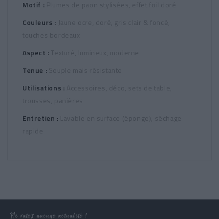
Motif :
Plumes de paon stylisées, effet foil doré
Couleurs :
Jaune ocre, doré, gris clair & foncé,
touches bordeaux
Aspect :
Texturé, lumineux, moderne
Tenue :
Souple mais résistante
Utilisations :
Accessoires, déco, sets de table,
trousses, panières
Entretien :
Lavable en surface (éponge), séchage
rapide
Ne ratez aucune actualité !