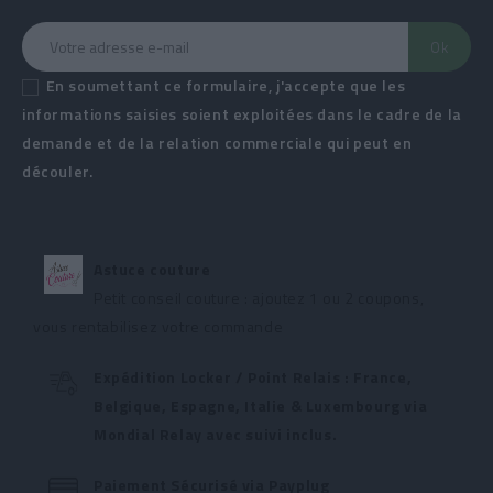
En soumettant ce formulaire, j'accepte que les
informations saisies soient exploitées dans le cadre de la
demande et de la relation commerciale qui peut en
découler.
Astuce couture
Petit conseil couture : ajoutez 1 ou 2 coupons,
vous rentabilisez votre commande
Expédition Locker / Point Relais : France,
Belgique, Espagne, Italie & Luxembourg via
Mondial Relay avec suivi inclus.
Paiement Sécurisé via Payplug